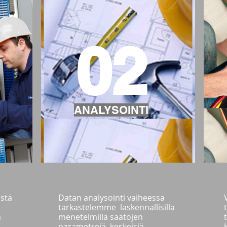
02
ANALYSOINTI
ästä
Datan analysointi vaiheessa
tarkastelemme laskennallisilla
a
menetelmillä säätöjen
parametrejä, keskeisiä