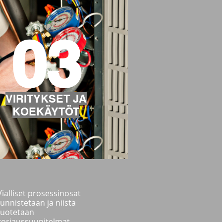
03
VIRITYKSET JA
KOEKÄYTÖT
Vialliset prosessinosat
tunnistetaan ja niistä
tuotetaan
korjaussuunitelmat.