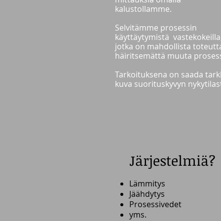
kalustollamme.
Selvitämme prosessin
käyttäytymistä vastekokeilla
jotka on mahdollista toteutt
häiritsemättä muuta prosess
Tarkoituksena on saada tark
kuva suorituskyvyn nykytilas
Järjestelmiä?
Lämmitys
Jäähdytys
Prosessivedet
yms.