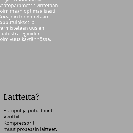
Säätöparametrit viritetään
toimimaan optimaalisesti.
Koeajoin todennetaan
lopputulokset ja
varmistetaan uusien
säätöstrategioiden
toimivuus käytännössä.
Laitteita?
Pumput ja puhaltimet
Venttiilit
Kompressorit
muut prosessin laitteet.