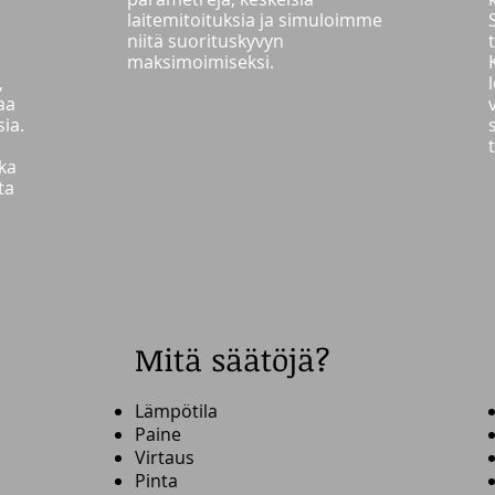
laitemitoituksia ja simuloimme
niitä suorituskyvyn
maksimoimiseksi.
,
aa
ia.
ka
ta
Mitä säätöjä?
Lämpötila
Paine
Virtaus
Pinta