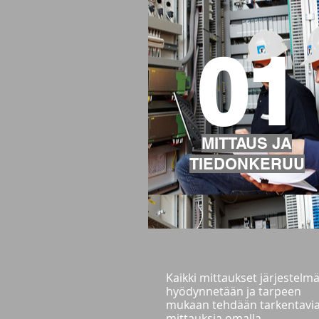
01
MITTAUS JA
TIEDONKERUU
Kaikki mittaukset järjestelm
hyödynnetään ja tarpeen
mukaan tehdään tarkentavi
mittauksia omalla