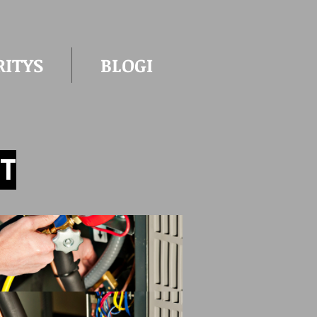
RITYS
BLOGI
T